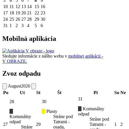
3
4
5
6
7
8
9
10
11
12
13
14
15
16
17
18
19
20
21
22
23
24
25
26
27
28
29
30
31
1
2
3
4
5
6
Mobilná aplikácia
Sledujte informácie z nášho webu v
mobilnej aplikácii -
V OBRAZE.
Zvoz odpadu
August
2026
Po
Ut
St
Št
Pi
So
Ne
31
28
30
Komunálny
Plasty
odpad
Komunálny
Stráne pod
Stráne pod
odpad
Tatrami -
27
29
Tatrami -
1
2
Stráne
osada,