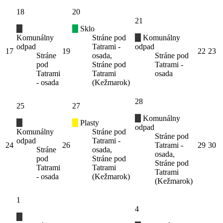
18
20
21
Sklo
Komunálny
Stráne pod
Komunálny
odpad
Tatrami -
odpad
17
19
22
23
Stráne
osada,
Stráne pod
pod
Stráne pod
Tatrami -
Tatrami
Tatrami
osada
- osada
(Kežmarok)
28
25
27
Komunálny
Plasty
odpad
Komunálny
Stráne pod
Stráne pod
odpad
Tatrami -
24
26
Tatrami -
29
30
Stráne
osada,
osada,
pod
Stráne pod
Stráne pod
Tatrami
Tatrami
Tatrami
- osada
(Kežmarok)
(Kežmarok)
1
4