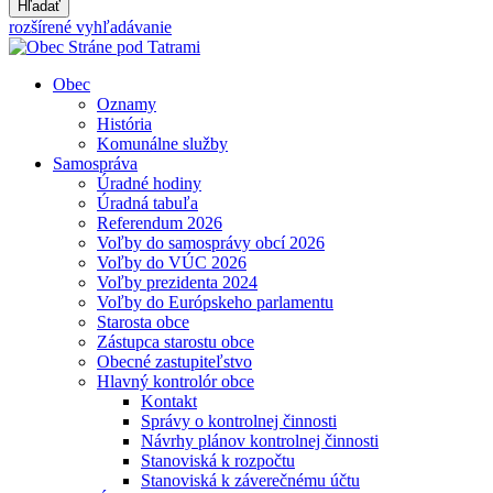
Hľadať
rozšírené vyhľadávanie
Obec
Oznamy
História
Komunálne služby
Samospráva
Úradné hodiny
Úradná tabuľa
Referendum 2026
Voľby do samosprávy obcí 2026
Voľby do VÚC 2026
Voľby prezidenta 2024
Voľby do Európskeho parlamentu
Starosta obce
Zástupca starostu obce
Obecné zastupiteľstvo
Hlavný kontrolór obce
Kontakt
Správy o kontrolnej činnosti
Návrhy plánov kontrolnej činnosti
Stanoviská k rozpočtu
Stanoviská k záverečnému účtu