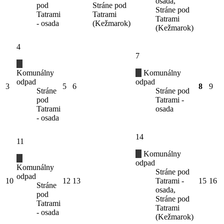
osada,
pod
Stráne pod
Stráne pod
Tatrami
Tatrami
Tatrami
- osada
(Kežmarok)
(Kežmarok)
4
7
Komunálny
Komunálny
odpad
odpad
3
5
6
8
9
Stráne
Stráne pod
pod
Tatrami -
Tatrami
osada
- osada
14
11
Komunálny
odpad
Komunálny
Stráne pod
odpad
10
12
13
Tatrami -
15
16
Stráne
osada,
pod
Stráne pod
Tatrami
Tatrami
- osada
(Kežmarok)