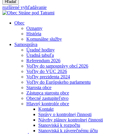
Hľadať
rozšírené vyhľadávanie
Obec
Oznamy
História
Komunálne služby
Samospráva
Úradné hodiny
Úradná tabuľa
Referendum 2026
Voľby do samosprávy obcí 2026
Voľby do VÚC 2026
Voľby prezidenta 2024
Voľby do Európskeho parlamentu
Starosta obce
Zástupca starostu obce
Obecné zastupiteľstvo
Hlavný kontrolór obce
Kontakt
Správy o kontrolnej činnosti
Návrhy plánov kontrolnej činnosti
Stanoviská k rozpočtu
Stanoviská k záverečnému účtu