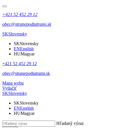
+421 52 452 29 12
obec@stranepodtatrami.sk
SK
Slovensky
SK
Slovensky
EN
English
HU
Magyar
+421 52 452 29 12
obec@stranepodtatrami.sk
Mapa webu
Vytlačiť
SK
Slovensky
SK
Slovensky
EN
English
HU
Magyar
Hľadaný výraz