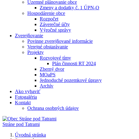
Územné plánovanie obce
Zmeny a dodatky č. 1 ÚPN-O
Hospodárenie obce
Rozpočet
Záverečné účty
Výročné správy
Zverejňovanie
Povinne zverejňované informácie
Verejné obstarávanie
Projekty
Rozvojové tímy
Plán činnosti RT 2024
Zberný dvor
MOaPS
Jednoduché pozemkové úpravy
Archív
Ako vybaviť
Fotogaléria
Kontakt
Ochrana osobných údajov
Stráne pod Tatrami
Úvodná stránka