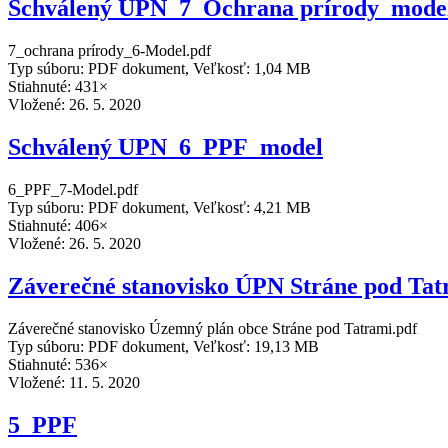
Schválený UPN_7_Ochrana prírody_mode
7_ochrana prírody_6-Model.pdf
Typ súboru: PDF dokument, Veľkosť: 1,04 MB
Stiahnuté: 431×
Vložené:
26. 5. 2020
Schválený UPN_6_PPF_model
6_PPF_7-Model.pdf
Typ súboru: PDF dokument, Veľkosť: 4,21 MB
Stiahnuté: 406×
Vložené:
26. 5. 2020
Záverečné stanovisko ÚPN Stráne pod Tat
Záverečné stanovisko Územný plán obce Stráne pod Tatrami.pdf
Typ súboru: PDF dokument, Veľkosť: 19,13 MB
Stiahnuté: 536×
Vložené:
11. 5. 2020
5_PPF