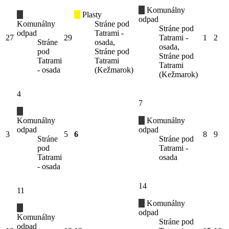
Komunálny
Plasty
odpad
Komunálny
Stráne pod
Stráne pod
odpad
Tatrami -
27
29
Tatrami -
1
2
Stráne
osada,
osada,
pod
Stráne pod
Stráne pod
Tatrami
Tatrami
Tatrami
- osada
(Kežmarok)
(Kežmarok)
4
7
Komunálny
Komunálny
odpad
odpad
3
5
6
8
9
Stráne
Stráne pod
pod
Tatrami -
Tatrami
osada
- osada
14
11
Komunálny
odpad
Komunálny
Stráne pod
odpad