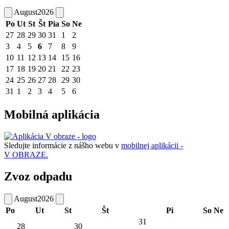
August
2026
Po
Ut
St
Št
Pia
So
Ne
27
28
29
30
31
1
2
3
4
5
6
7
8
9
10
11
12
13
14
15
16
17
18
19
20
21
22
23
24
25
26
27
28
29
30
31
1
2
3
4
5
6
Mobilná aplikácia
Sledujte informácie z nášho webu v
mobilnej aplikácii -
V OBRAZE.
Zvoz odpadu
August
2026
Po
Ut
St
Št
Pi
So
Ne
31
28
30