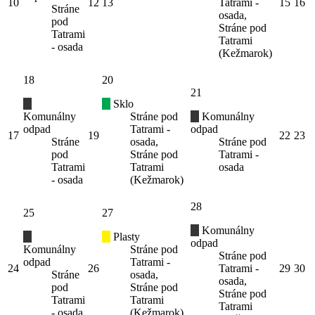
10
12
13
Tatrami -
15
16
Stráne
osada,
pod
Stráne pod
Tatrami
Tatrami
- osada
(Kežmarok)
18
20
21
Sklo
Komunálny
Stráne pod
Komunálny
odpad
Tatrami -
odpad
17
19
22
23
Stráne
osada,
Stráne pod
pod
Stráne pod
Tatrami -
Tatrami
Tatrami
osada
- osada
(Kežmarok)
28
25
27
Komunálny
Plasty
odpad
Komunálny
Stráne pod
Stráne pod
odpad
Tatrami -
24
26
Tatrami -
29
30
Stráne
osada,
osada,
pod
Stráne pod
Stráne pod
Tatrami
Tatrami
Tatrami
- osada
(Kežmarok)