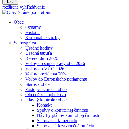
Hľadať
rozšírené vyhľadávanie
Obec
Oznamy
História
Komunálne služby
Samospráva
Úradné hodiny
Úradná tabuľa
Referendum 2026
Voľby do samosprávy obcí 2026
Voľby do VÚC 2026
Voľby prezidenta 2024
Voľby do Európskeho parlamentu
Starosta obce
Zástupca starostu obce
Obecné zastupiteľstvo
Hlavný kontrolór obce
Kontakt
Správy o kontrolnej činnosti
Návrhy plánov kontrolnej činnosti
Stanoviská k rozpočtu
Stanoviská k záverečnému účtu