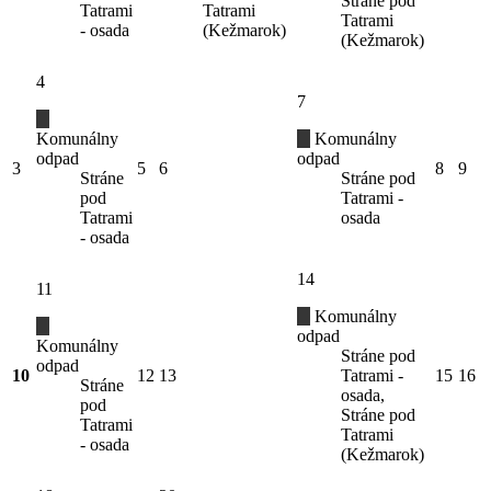
Stráne pod
Tatrami
Tatrami
Tatrami
- osada
(Kežmarok)
(Kežmarok)
4
7
Komunálny
Komunálny
odpad
odpad
3
5
6
8
9
Stráne
Stráne pod
pod
Tatrami -
Tatrami
osada
- osada
14
11
Komunálny
odpad
Komunálny
Stráne pod
odpad
10
12
13
Tatrami -
15
16
Stráne
osada,
pod
Stráne pod
Tatrami
Tatrami
- osada
(Kežmarok)