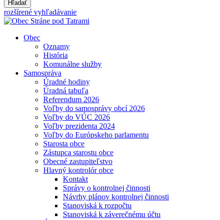
Hľadať
rozšírené vyhľadávanie
Obec
Oznamy
História
Komunálne služby
Samospráva
Úradné hodiny
Úradná tabuľa
Referendum 2026
Voľby do samosprávy obcí 2026
Voľby do VÚC 2026
Voľby prezidenta 2024
Voľby do Európskeho parlamentu
Starosta obce
Zástupca starostu obce
Obecné zastupiteľstvo
Hlavný kontrolór obce
Kontakt
Správy o kontrolnej činnosti
Návrhy plánov kontrolnej činnosti
Stanoviská k rozpočtu
Stanoviská k záverečnému účtu