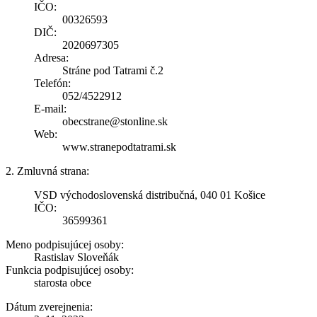
IČO:
00326593
DIČ:
2020697305
Adresa:
Stráne pod Tatrami č.2
Telefón:
052/4522912
E-mail:
obecstrane@stonline.sk
Web:
www.stranepodtatrami.sk
2. Zmluvná strana:
VSD východoslovenská distribučná, 040 01 Košice
IČO:
36599361
Meno podpisujúcej osoby:
Rastislav Sloveňák
Funkcia podpisujúcej osoby:
starosta obce
Dátum zverejnenia: