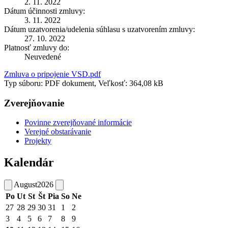
2. 11. 2022
Dátum účinnosti zmluvy:
3. 11. 2022
Dátum uzatvorenia/udelenia súhlasu s uzatvorením zmluvy:
27. 10. 2022
Platnosť zmluvy do:
Neuvedené
Zmluva o pripojenie VSD.pdf
Typ súboru: PDF dokument, Veľkosť: 364,08 kB
Zverejňovanie
Povinne zverejňované informácie
Verejné obstarávanie
Projekty
Kalendár
August
2026
Po
Ut
St
Št
Pia
So
Ne
27
28
29
30
31
1
2
3
4
5
6
7
8
9