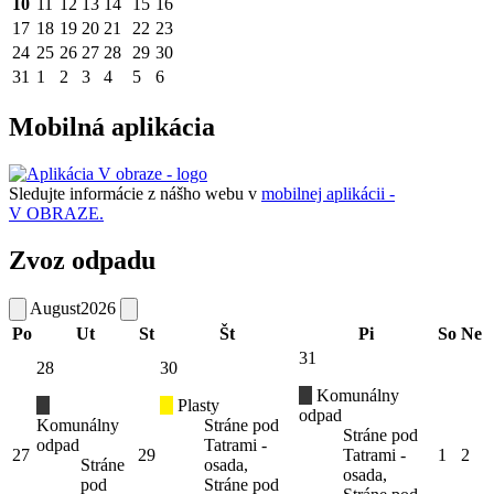
10
11
12
13
14
15
16
17
18
19
20
21
22
23
24
25
26
27
28
29
30
31
1
2
3
4
5
6
Mobilná aplikácia
Sledujte informácie z nášho webu v
mobilnej aplikácii -
V OBRAZE.
Zvoz odpadu
August
2026
Po
Ut
St
Št
Pi
So
Ne
31
28
30
Komunálny
Plasty
odpad
Komunálny
Stráne pod
Stráne pod
odpad
Tatrami -
27
29
Tatrami -
1
2
Stráne
osada,
osada,
pod
Stráne pod