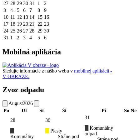
27
28
29
30
31
1
2
3
4
5
6
7
8
9
10
11
12
13
14
15
16
17
18
19
20
21
22
23
24
25
26
27
28
29
30
31
1
2
3
4
5
6
Mobilná aplikácia
Sledujte informácie z nášho webu v
mobilnej aplikácii -
V OBRAZE.
Zvoz odpadu
August
2026
Po
Ut
St
Št
Pi
So
Ne
31
28
30
Komunálny
Plasty
odpad
Komunálny
Stráne pod
Stráne pod