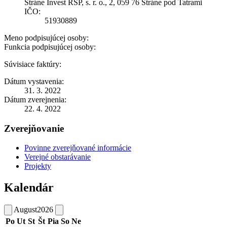
Stráne Invest RSP, s. r. o., 2, 059 76 Stráne pod Tatrami
IČO:
51930889
Meno podpisujúcej osoby:
Funkcia podpisujúcej osoby:
Súvisiace faktúry:
Dátum vystavenia:
31. 3. 2022
Dátum zverejnenia:
22. 4. 2022
Zverejňovanie
Povinne zverejňované informácie
Verejné obstarávanie
Projekty
Kalendár
August
2026
Po
Ut
St
Št
Pia
So
Ne