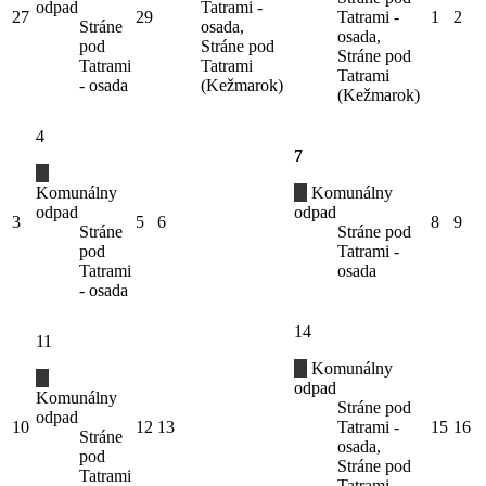
odpad
Tatrami -
27
29
Tatrami -
1
2
Stráne
osada,
osada,
pod
Stráne pod
Stráne pod
Tatrami
Tatrami
Tatrami
- osada
(Kežmarok)
(Kežmarok)
4
7
Komunálny
Komunálny
odpad
odpad
3
5
6
8
9
Stráne
Stráne pod
pod
Tatrami -
Tatrami
osada
- osada
14
11
Komunálny
odpad
Komunálny
Stráne pod
odpad
10
12
13
Tatrami -
15
16
Stráne
osada,
pod
Stráne pod
Tatrami
Tatrami