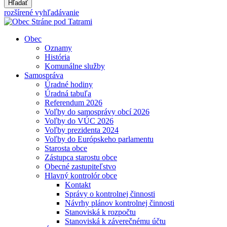
Hľadať
rozšírené vyhľadávanie
Obec
Oznamy
História
Komunálne služby
Samospráva
Úradné hodiny
Úradná tabuľa
Referendum 2026
Voľby do samosprávy obcí 2026
Voľby do VÚC 2026
Voľby prezidenta 2024
Voľby do Európskeho parlamentu
Starosta obce
Zástupca starostu obce
Obecné zastupiteľstvo
Hlavný kontrolór obce
Kontakt
Správy o kontrolnej činnosti
Návrhy plánov kontrolnej činnosti
Stanoviská k rozpočtu
Stanoviská k záverečnému účtu