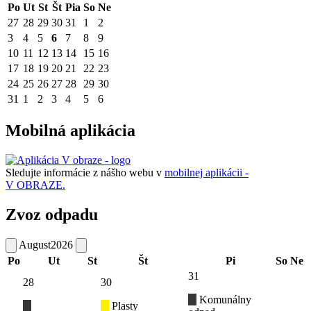
Po
Ut
St
Št
Pia
So
Ne
27
28
29
30
31
1
2
3
4
5
6
7
8
9
10
11
12
13
14
15
16
17
18
19
20
21
22
23
24
25
26
27
28
29
30
31
1
2
3
4
5
6
Mobilná aplikácia
Sledujte informácie z nášho webu v
mobilnej aplikácii -
V OBRAZE.
Zvoz odpadu
August
2026
Po
Ut
St
Št
Pi
So
Ne
31
28
30
Komunálny
Plasty