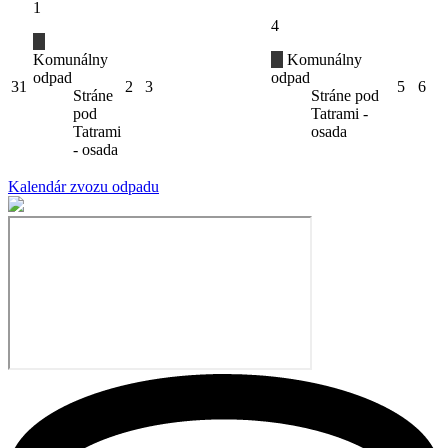
1
4
Komunálny
Komunálny
odpad
odpad
31
2
3
5
6
Stráne
Stráne pod
pod
Tatrami -
Tatrami
osada
- osada
Kalendár zvozu odpadu