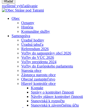
Hľadať
rozšírené vyhľadávanie
Obec
Oznamy
História
Komunálne služby
Samospráva
Úradné hodiny
Úradná tabuľa
Referendum 2026
Voľby do samosprávy obcí 2026
Voľby do VÚC 2026
Voľby prezidenta 2024
Voľby do Európskeho parlamentu
Starosta obce
Zástupca starostu obce
Obecné zastupiteľstvo
Hlavný kontrolór obce
Kontakt
Správy o kontrolnej činnosti
Návrhy plánov kontrolnej činnosti
Stanoviská k rozpočtu
Stanoviská k záverečnému účtu