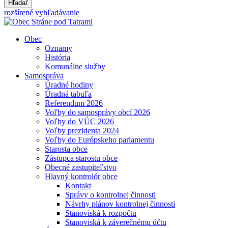
Hľadať
rozšírené vyhľadávanie
Obec
Oznamy
História
Komunálne služby
Samospráva
Úradné hodiny
Úradná tabuľa
Referendum 2026
Voľby do samosprávy obcí 2026
Voľby do VÚC 2026
Voľby prezidenta 2024
Voľby do Európskeho parlamentu
Starosta obce
Zástupca starostu obce
Obecné zastupiteľstvo
Hlavný kontrolór obce
Kontakt
Správy o kontrolnej činnosti
Návrhy plánov kontrolnej činnosti
Stanoviská k rozpočtu
Stanoviská k záverečnému účtu