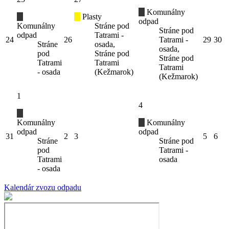
Komunálny
Plasty
odpad
Komunálny
Stráne pod
Stráne pod
odpad
Tatrami -
24
26
Tatrami -
29
30
Stráne
osada,
osada,
pod
Stráne pod
Stráne pod
Tatrami
Tatrami
Tatrami
- osada
(Kežmarok)
(Kežmarok)
1
4
Komunálny
Komunálny
odpad
odpad
31
2
3
5
6
Stráne
Stráne pod
pod
Tatrami -
Tatrami
osada
- osada
Kalendár zvozu odpadu