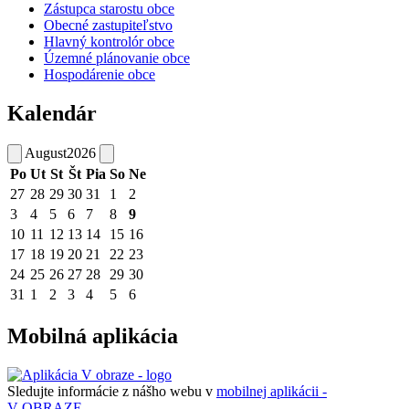
Zástupca starostu obce
Obecné zastupiteľstvo
Hlavný kontrolór obce
Územné plánovanie obce
Hospodárenie obce
Kalendár
August
2026
Po
Ut
St
Št
Pia
So
Ne
27
28
29
30
31
1
2
3
4
5
6
7
8
9
10
11
12
13
14
15
16
17
18
19
20
21
22
23
24
25
26
27
28
29
30
31
1
2
3
4
5
6
Mobilná aplikácia
Sledujte informácie z nášho webu v
mobilnej aplikácii -
V OBRAZE.