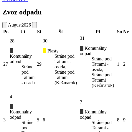
Zvoz odpadu
August
2026
Po
Ut
St
Št
Pi
So
Ne
31
28
30
Komunálny
Plasty
odpad
Komunálny
Stráne pod
Stráne pod
odpad
Tatrami -
27
29
Tatrami -
1
2
Stráne
osada,
osada,
pod
Stráne pod
Stráne pod
Tatrami
Tatrami
Tatrami
- osada
(Kežmarok)
(Kežmarok)
4
7
Komunálny
Komunálny
odpad
odpad
3
5
6
8
9
Stráne
Stráne pod
pod
Tatrami -