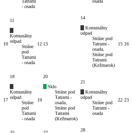
Tatrami
osada
- osada
14
11
Komunálny
odpad
Komunálny
Stráne pod
odpad
10
12
13
Tatrami -
15
16
Stráne
osada,
pod
Stráne pod
Tatrami
Tatrami
- osada
(Kežmarok)
18
20
21
Sklo
Komunálny
Stráne pod
Komunálny
odpad
Tatrami -
odpad
17
19
22
23
Stráne
osada,
Stráne pod
pod
Stráne pod
Tatrami -
Tatrami
Tatrami
osada
- osada
(Kežmarok)
28
25
27