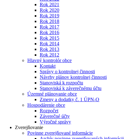
Rok 2021
Rok 2020
Rok 2019
Rok 2018
Rok 2017
Rok 2016
Rok 2015
Rok 2014
Rok 2013
Rok 2012
Hlavný kontrolór obce
Kontakt
Správy o kontrolnej činnosti
Návrhy plánov kontrolnej činnosti
Stanoviská k rozpočtu
Stanoviská k záverečnému účtu
Územné plánovanie obce
Zmeny a dodatky č. 1 ÚPN-O
Hospodárenie obce
Rozpočet
Záverečné účty
Výročné správy
Zverejňovanie
Povinne zverejňované informácie
Archív povinne zverejňovaných informácii