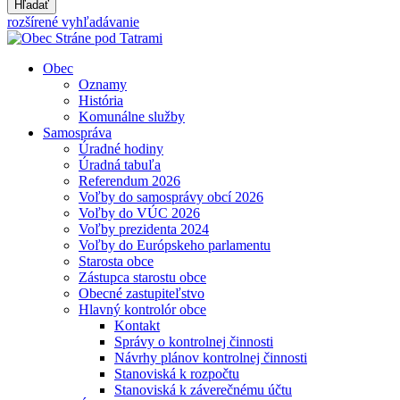
Hľadať
rozšírené vyhľadávanie
Obec
Oznamy
História
Komunálne služby
Samospráva
Úradné hodiny
Úradná tabuľa
Referendum 2026
Voľby do samosprávy obcí 2026
Voľby do VÚC 2026
Voľby prezidenta 2024
Voľby do Európskeho parlamentu
Starosta obce
Zástupca starostu obce
Obecné zastupiteľstvo
Hlavný kontrolór obce
Kontakt
Správy o kontrolnej činnosti
Návrhy plánov kontrolnej činnosti
Stanoviská k rozpočtu
Stanoviská k záverečnému účtu