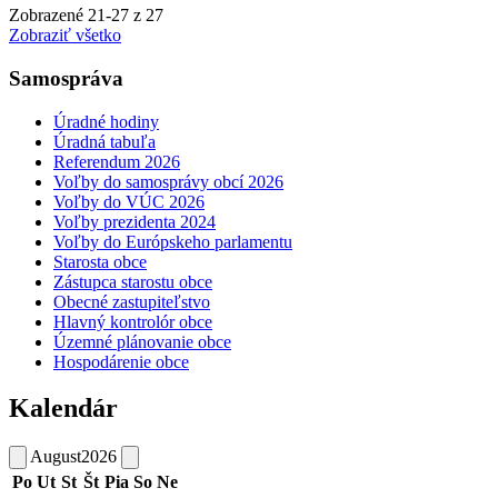
Zobrazené
21
-
27
z 27
Zobraziť všetko
Samospráva
Úradné hodiny
Úradná tabuľa
Referendum 2026
Voľby do samosprávy obcí 2026
Voľby do VÚC 2026
Voľby prezidenta 2024
Voľby do Európskeho parlamentu
Starosta obce
Zástupca starostu obce
Obecné zastupiteľstvo
Hlavný kontrolór obce
Územné plánovanie obce
Hospodárenie obce
Kalendár
August
2026
Po
Ut
St
Št
Pia
So
Ne