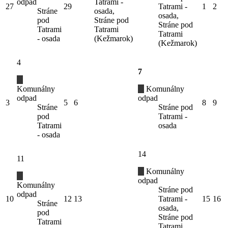
odpad
Tatrami -
27
29
Tatrami -
1
2
Stráne
osada,
osada,
pod
Stráne pod
Stráne pod
Tatrami
Tatrami
Tatrami
- osada
(Kežmarok)
(Kežmarok)
4
7
Komunálny
Komunálny
odpad
odpad
3
5
6
8
9
Stráne
Stráne pod
pod
Tatrami -
Tatrami
osada
- osada
14
11
Komunálny
odpad
Komunálny
Stráne pod
odpad
10
12
13
Tatrami -
15
16
Stráne
osada,
pod
Stráne pod
Tatrami
Tatrami