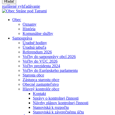
Hľadať
rozšírené vyhľadávanie
Obec
Oznamy
História
Komunálne služby
Samospráva
Úradné hodiny
Úradná tabuľa
Referendum 2026
Voľby do samosprávy obcí 2026
Voľby do VÚC 2026
Voľby prezidenta 2024
Voľby do Európskeho parlamentu
Starosta obce
Zástupca starostu obce
Obecné zastupiteľstvo
Hlavný kontrolór obce
Kontakt
Správy o kontrolnej činnosti
Návrhy plánov kontrolnej činnosti
Stanoviská k rozpočtu
Stanoviská k záverečnému účtu