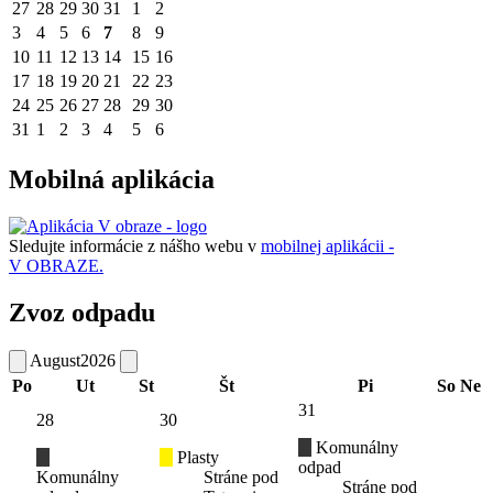
27
28
29
30
31
1
2
3
4
5
6
7
8
9
10
11
12
13
14
15
16
17
18
19
20
21
22
23
24
25
26
27
28
29
30
31
1
2
3
4
5
6
Mobilná aplikácia
Sledujte informácie z nášho webu v
mobilnej aplikácii -
V OBRAZE.
Zvoz odpadu
August
2026
Po
Ut
St
Št
Pi
So
Ne
31
28
30
Komunálny
Plasty
odpad
Komunálny
Stráne pod
Stráne pod