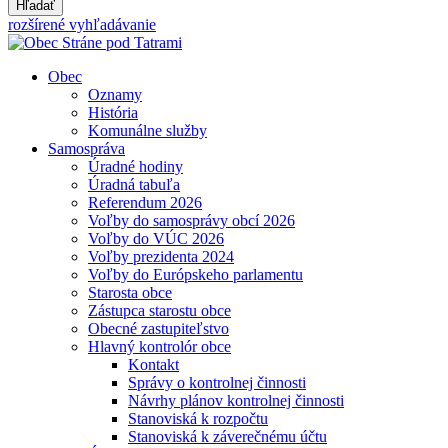
Hľadať
rozšírené vyhľadávanie
Obec
Oznamy
História
Komunálne služby
Samospráva
Úradné hodiny
Úradná tabuľa
Referendum 2026
Voľby do samosprávy obcí 2026
Voľby do VÚC 2026
Voľby prezidenta 2024
Voľby do Európskeho parlamentu
Starosta obce
Zástupca starostu obce
Obecné zastupiteľstvo
Hlavný kontrolór obce
Kontakt
Správy o kontrolnej činnosti
Návrhy plánov kontrolnej činnosti
Stanoviská k rozpočtu
Stanoviská k záverečnému účtu