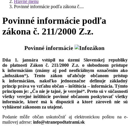
Hlavné menu
Povinné informácie podľa zákona č....
Povinné informácie podľa
zákona č. 211/2000 Z.z.
Povinné informácie
Dňa 1. januára vstúpil na území Slovenskej republiky
do platnosti
Zákon č. 211/2000 Z.z.
o slobodnom prístupe
k informáciám
(známy aj pod neoficiálnym označením ako
„infozákon“). Tento zákon uľahčuje občanom prístup
k informáciám, nakoľko jednoznačne definuje základný
princíp práva vo vzťahu občan – inštitúcia – informácia. Týmto
princípom je: „Čo nie je tajné, je verejné“. Preto sú v súčasnosti
všetky verejné inštitúcie povinné občanom poskytovať všetky
informácie, ktoré má k dispozícii a ktoré zároveň nie sú
vyhlásené zákonom za utajené.
Podanie môže občan uskutočniť aj elektronickou poštou na e-
mailovej adrese:
info@stranepodtatrami.sk