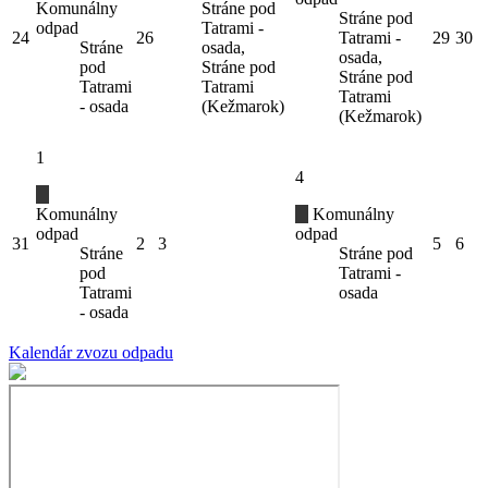
Komunálny
Stráne pod
Stráne pod
odpad
Tatrami -
24
26
Tatrami -
29
30
Stráne
osada,
osada,
pod
Stráne pod
Stráne pod
Tatrami
Tatrami
Tatrami
- osada
(Kežmarok)
(Kežmarok)
1
4
Komunálny
Komunálny
odpad
odpad
31
2
3
5
6
Stráne
Stráne pod
pod
Tatrami -
Tatrami
osada
- osada
Kalendár zvozu odpadu