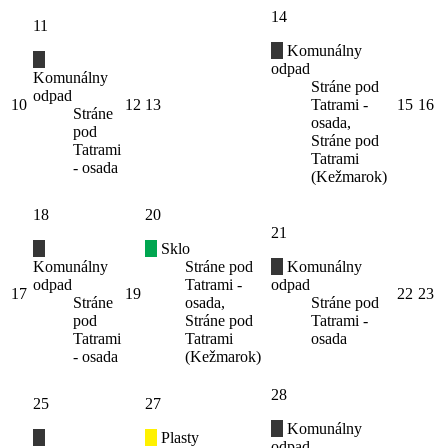
14
11
Komunálny
odpad
Komunálny
Stráne pod
odpad
10
12
13
Tatrami -
15
16
Stráne
osada,
pod
Stráne pod
Tatrami
Tatrami
- osada
(Kežmarok)
18
20
21
Sklo
Komunálny
Stráne pod
Komunálny
odpad
Tatrami -
odpad
17
19
22
23
Stráne
osada,
Stráne pod
pod
Stráne pod
Tatrami -
Tatrami
Tatrami
osada
- osada
(Kežmarok)
28
25
27
Komunálny
Plasty
odpad