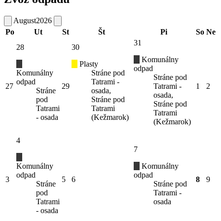
August
2026
Po
Ut
St
Št
Pi
So
Ne
31
28
30
Komunálny
Plasty
odpad
Komunálny
Stráne pod
Stráne pod
odpad
Tatrami -
27
29
Tatrami -
1
2
Stráne
osada,
osada,
pod
Stráne pod
Stráne pod
Tatrami
Tatrami
Tatrami
- osada
(Kežmarok)
(Kežmarok)
4
7
Komunálny
Komunálny
odpad
odpad
3
5
6
8
9
Stráne
Stráne pod
pod
Tatrami -
Tatrami
osada
- osada